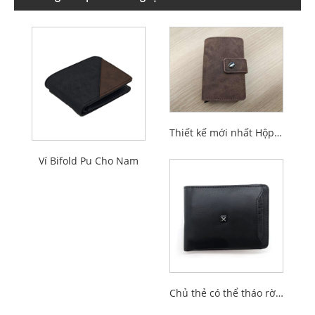
Thiết kế mới nhất Hộp đựng thẻ chặn Rfid đa chức năng dành cho nam giới
Ví Bifold Pu Cho Nam
Chủ thẻ có thể tháo rời đã chèn ví bifold cho nam giới