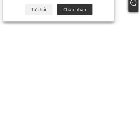
Từ chối
Chấp nhận
+86-574-87241335
inquiry@hengmingnb.com
Bản quyền © 2024 Công ty TNHH Thương mại và Công nghiệp